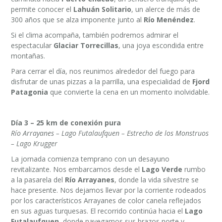
permite conocer el
Lahuán Solitario
, un alerce de más de
300 años que se alza imponente junto al
Río Menéndez
.
Si el clima acompaña, también podremos admirar el
espectacular
Glaciar Torrecillas
, una joya escondida entre
montañas.
Para cerrar el día, nos reunimos alrededor del fuego para
disfrutar de unas pizzas a la parrilla, una especialidad de
Fjord
Patagonia
que convierte la cena en un momento inolvidable.
Día 3 – 25 km de conexión pura
Río Arrayanes – Lago Futalaufquen – Estrecho de los Monstruos
– Lago Krugger
La jornada comienza temprano con un desayuno
revitalizante. Nos embarcamos desde el
Lago Verde
rumbo
a la pasarela del
Río Arrayanes
, donde la vida silvestre se
hace presente. Nos dejamos llevar por la corriente rodeados
por los característicos Arrayanes de color canela reflejados
en sus aguas turquesas. El recorrido continúa hacia el
Lago
Futalaufquen
, donde navegamos sus brazos norte y