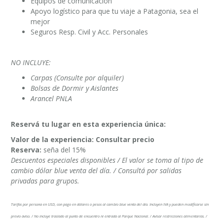
Equipos de comunicación
Apoyo logístico para que tu viaje a Patagonia, sea el
mejor
Seguros Resp. Civil y Acc. Personales
NO INCLUYE:
Carpas (Consulte por alquiler)
Bolsas de Dormir y Aislantes
Arancel PNLA
Reservá tu lugar en esta experiencia única:
Valor de la experiencia: Consultar precio
Reserva:
seña del 15%
Descuentos especiales disponibles / El valor se toma al tipo de
cambio dólar blue venta del día. /
Consultá por salidas
privadas para grupos.
Tarifas por persona en USD, con pago en dólares o pesos al cambio blue venta del día. Incluyen IVA y pueden modificarse sin
previo aviso. / No incluye traslado al punto de encuentro ni entrada al Parque Nacional. / Avisar restricciones alimentarias. /