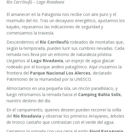
Río Carrileufú – Lago Rivadavia
El amanecer en la Patagonia nos recibe con aire puro y el
murmullo del río. Tras un desayuno energético, ajustamos los
kayaks, repasamos las indicaciones de seguridad y
comenzamos la travesía.
Descendemos el
Río Carrileufú
rodeados de montañas que,
según la temporada, pueden lucir sus cumbres nevadas. Cada
remada nos lleva por un entorno de naturaleza prístina.
Llegamos al
Lago Rivadavia
, un espejo de agua glaciar
rodeado por el bosque andino patagónico. Aquí cruzamos la
frontera del
Parque Nacional Los Alerces
, declarado
Patrimonio de la Humanidad por la UNESCO.
Almorzamos en una pequeña isla, un rincón paradisíaco, y
luego retomamos la remada hacia el
Camping Bahía Solís
,
nuestro destino del día.
En el campamento, quienes deseen pueden recorrer la orilla
del
Río Rivadavia
y observar los primeros Arrayanes, árboles
de tronco castaño que contrastan con el verde del agua.
Cerramos la jornada con una cena al estilo
Fjord Patagonia
,